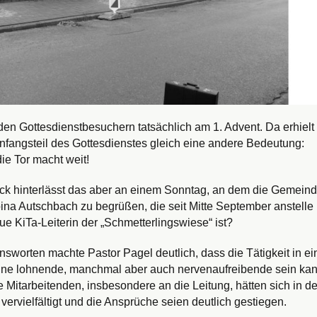
 den Gottesdienstbesuchern tatsächlich am 1. Advent. Da erhielt
nfangsteil des Gottesdienstes gleich eine andere Bedeutung:
ie Tor macht weit!
uck hinterlässt das aber an einem Sonntag, an dem die Gemein
na Autschbach zu begrüßen, die seit Mitte September anstelle
ue KiTa-Leiterin der „Schmetterlingswiese“ ist?
sworten machte Pastor Pagel deutlich, dass die Tätigkeit in ei
eine lohnende, manchmal aber auch nervenaufreibende sein kan
 Mitarbeitenden, insbesondere an die Leitung, hätten sich in d
ervielfältigt und die Ansprüche seien deutlich gestiegen.