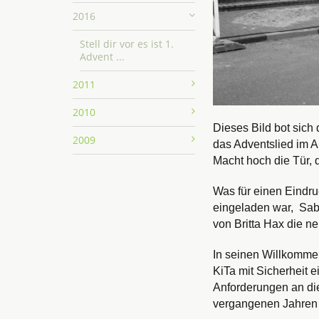
2016
Stell dir vor es ist 1.
Advent ...
2011
2010
Dieses Bild bot sich
2009
das Adventslied im A
Macht hoch die Tür, d
Was für einen Eindr
eingeladen war, Sabi
von Britta Hax die ne
In seinen Willkommen
KiTa mit Sicherheit 
Anforderungen an die
vergangenen Jahren v