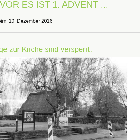
VOR ES IST 1. ADVENT ...
eim,
10. Dezember 2016
e zur Kirche sind versperrt.